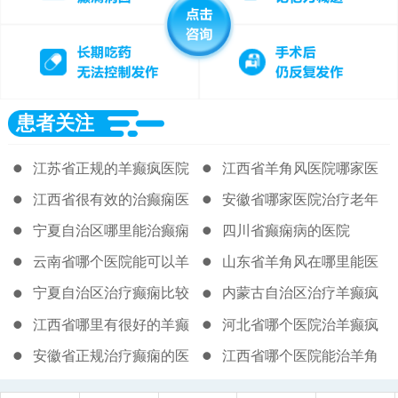
患者关注
江苏省正规的羊癫疯医院
江西省羊角风医院哪家医
院好
江西省很有效的治癫痫医
安徽省哪家医院治疗老年
院
癫痫好
宁夏自治区哪里能治癫痫
四川省癫痫病的医院
病
云南省哪个医院能可以羊
山东省羊角风在哪里能医
角风
治
宁夏自治区治疗癫痫比较
内蒙古自治区治疗羊癫疯
好的医院
哪家专业
江西省哪里有很好的羊癫
河北省哪个医院治羊癫疯
疯医院
比较专业
安徽省正规治疗癫痫的医
江西省哪个医院能治羊角
院
风