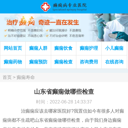
网站首页
癫痫人群
癫痫饮食
癫痫护理
小儿癫痫
癫痫药物
癫痫预防
癫痫检查
咨询费用
在线咨询
首页
>
癫痫寿命
山东省癫痫做哪些检查
时间：2022-06-28 14:33:37
治癫痫应该去哪家医院好?我置信如今有很多人对癫
痫病都不生疏吧山东省癫痫做哪些检查，由于我们身边癫痫