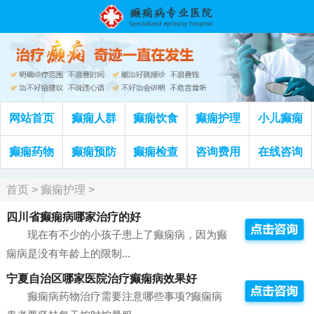
网站首页
癫痫人群
癫痫饮食
癫痫护理
小儿癫痫
癫痫药物
癫痫预防
癫痫检查
咨询费用
在线咨询
首页
>
癫痫护理
>
四川省癫痫病哪家治疗的好
现在有不少的小孩子患上了癫痫病，因为癫
痫病是没有年龄上的限制...
宁夏自治区哪家医院治疗癫痫病效果好
癫痫病药物治疗需要注意哪些事项?癫痫病