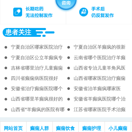
患者关注
宁夏自治区哪家医院治疗
宁夏自治区羊癫疯的很新
癫痫病效果好
治疗医院
宁夏自治区公立羊癫疯专
云南省哪个医院治疗羊癫
业医院
疯好
吉林省哪里治疗儿童癫痫
山西省专治儿童羊角风医
病的医院
院
四川省癫痫病医院很好
山西省哪家医院治疗癫痫
病
安徽省治疗癫痫医院哪个
安徽省治羊癫疯哪家医
好
山西省哪里羊癫疯很好的
安徽省羊癫疯医院哪个治
的好
山西省*羊癫疯的医院有哪
江苏省哪家医院手术治癫
些
痫病好
网站首页
癫痫人群
癫痫饮食
癫痫护理
小儿癫痫